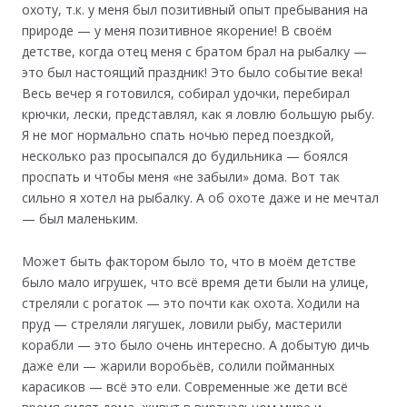
охоту, т.к. у меня был позитивный опыт пребывания на
природе — у меня позитивное якорение! В своём
детстве, когда отец меня с братом брал на рыбалку —
это был настоящий праздник! Это было событие века!
Весь вечер я готовился, собирал удочки, перебирал
крючки, лески, представлял, как я ловлю большую рыбу.
Я не мог нормально спать ночью перед поездкой,
несколько раз просыпался до будильника — боялся
проспать и чтобы меня «не забыли» дома. Вот так
сильно я хотел на рыбалку. А об охоте даже и не мечтал
— был маленьким.
Может быть фактором было то, что в моём детстве
было мало игрушек, что всё время дети были на улице,
стреляли с рогаток — это почти как охота. Ходили на
пруд — стреляли лягушек, ловили рыбу, мастерили
корабли — это было очень интересно. А добытую дичь
даже ели — жарили воробьёв, солили пойманных
карасиков — всё это ели. Современные же дети всё