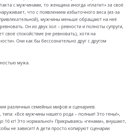
такта с мужчинами, то женщина иногда «платит» за своё
аруживает, что с появлением избыточного веса (из-за
е привлекательной), мужчины меньше обращают на неё
евновать. Он из двух зол – ревности и полноты супруги,
 своё спокойствие (не ревновать), хотя на
ости». Они как бы бессознательно друг с другом
вностью мужа.
ния различных семейных мифов и сценариев.
типа: «Все мужчины нашего рода – полные! Это гены!»,
о 10 кг! Это нормально!» Прикрываясь «генами», внушают,
якобы не зависит! А дети просто копируют сценарии