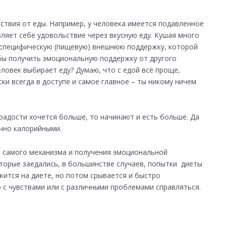
ствия от еды. Например, у человека имеется подавленное
вляет себе удовольствие через вкусную еду. Кушая много
т специфическую (пищевую) внешнюю поддержку, которой
л бы получить эмоциональную поддержку от другого
еловек выбирает еду? Думаю, что с едой всё проще,
ски всегда в доступе и самое главное – ты никому ничем
 радости хочется больше, то начинают и есть больше. Да
очно калорийными.
я самого механизма и получения эмоциональной
оторые заедались, в большинстве случаев, попытки диеты
жится на диете, но потом срывается и быстро
 с чувствами или с различными проблемами справляться.