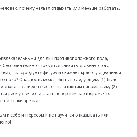
 человек, почему нельзя отдыхать или меньше работать,
ривлекательными для лиц противоположного пола,
и бессознательно стремятся снизить уровень этого
ему, т.к. «уродует» фигуру и снижает красоту идеальной
о пола? Опасность может быть в следующем: (1) было
е «приставание» является негативным напоминаем, (2)
тся риск увлечься и стать неверным партнёром, что
кой точки зрения.
ым к себе интересом и не научится отказывать или
егко!