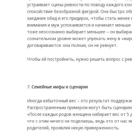
устраивает сцены ревности по поводу каждого кон
спокойствие безобразной фигурой. Она быстро обн
заедания обид и его придирок, чтобы стать мене
внимания и муж успокаивается и начинает меньше р
тоже неосознанно выбирает меньшее – он выбирает
сознательном уровне может упрекать жену в «жирн
договариваются: она полная, он не ревнует.
Чтобы ей постройнеть, нужно решить вопрос с ре
Семейные мифы и сценарии
Иногда избыточный вес – это результат поддержа
Распространённым примером могут быть сценарии, 
«После каждых родов женщина набирает вес от 5 д
что с этим ничего не поделаешь, ведь это от нас 
родителей, проявляя некую приверженность.