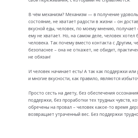
В чём механизм? Механизм — в получение удоволь
состояние, не хватает радости в жизни – он доста
вкусной еды, человек, по моему мнению, получае
ему не хватает. Но, на самом деле, человек хоте
человека. Так почему вместо контакта с Другим, ч
безопаснее – она не откажет, не обидит, практиче
не обязан!
И человек начинает есть! А так как поддержки или
и многие вкусности, как правило, являются избыт
Просто сесть на диету, без обеспечения осознани
поддержки, без проработки тех трудных чувств, к
обречены на провал – человек какое-то время дер
возвращает утраченный вес. Без поддержки трудно