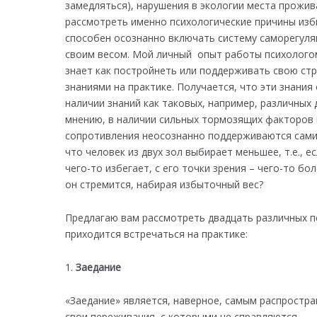
замедляться), нарушения в экологии места прожив
рассмотреть именно психологические причины избы
способен осознанно включать систему саморегуляц
своим весом. Мой личный опыт работы психологом 
знает как постройнеть или поддерживать свою стр
знаниями на практике. Получается, что эти знания
наличии знаний как таковых, например, различных 
мнению, в наличии сильных тормозящих факторов в
сопротивления неосознанно поддерживаются самим
что человек из двух зол выбирает меньшее, т.е., 
чего-то избегает, с его точки зрения – чего-то бо
он стремится, набирая избыточный вес?
Предлагаю вам рассмотреть двадцать различных п
приходится встречаться на практике:
Заедание
«Заедание» является, наверное, самым распрост
свои переживания, с которыми не справляются.