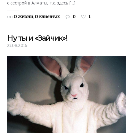
с сестрой в Алматы, т.к. здесь […]
on
О жизни
,
О клиентах
0
1
Ну ты и «Зайчик»!
23.08.2016