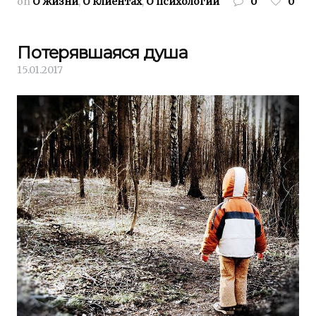
on
О жизни
,
О клиентах
,
О психологии
0
0
Потерявшаяся душа
15.01.2017