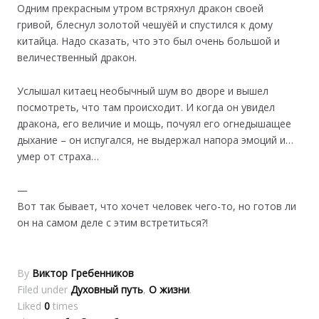
Одним прекрасным утром встряхнул дракон своей
гривой, блеснул золотой чешуёй и спустился к дому
китайца. Надо сказать, что это был очень большой и
величественный дракон.
Услышал китаец необычный шум во дворе и вышел
посмотреть, что там происходит. И когда он увидел
дракона, его величие и мощь, почуял его огнедышащее
дыхание – он испугался, не выдержал напора эмоций и…
умер от страха…
—
Вот так бывает, что хочет человек чего-то, но готов ли
он на самом деле с этим встретиться?!
By
Виктор Гребенников
Filed under
Духовный путь
,
О жизни
.
Liked
0
times