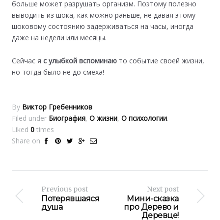
больше может разрушать организм. Поэтому полезно
выводить из шока, как можно раньше, не давая этому
шоковому состоянию задерживаться на часы, иногда
даже на недели или месяцы.
Сейчас я
с улыбкой вспоминаю
то событие своей жизни,
но тогда было не до смеха!
By
Виктор Гребенников
Filed under
Биография
,
О жизни
,
О психологии
.
Liked
0
times
Share on
Previous post
Next post
Потерявшаяся
Мини-сказка
душа
про Дерево и
Деревце!