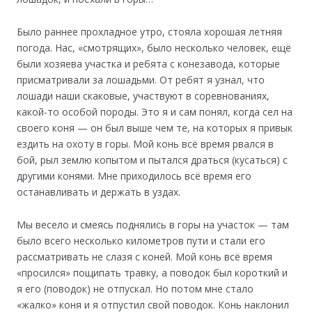
Было раннее прохладное утро, стояла хорошая летняя
погода. Нас, «смотрящих», было несколько человек, ещё
были хозяева участка и ребята с конезавода, которые
присматривали за лошадьми. От ребят я узнал, что
лошади наши скаковые, участвуют в соревнованиях,
какой-то особой породы. Это я и сам понял, когда сел на
своего коня — он был выше чем те, на которых я привык
ездить на охоту в горы. Мой конь всё время рвался в
бой, рыл землю копытом и пытался драться (кусаться) с
другими конями. Мне приходилось всё время его
останавливать и держать в уздах.
Мы весело и смеясь поднялись в горы на участок — там
было всего несколько километров пути и стали его
рассматривать не слазя с коней. Мой конь всё время
«просился» пощипать травку, а поводок был короткий и
я его (поводок) не отпускал. Но потом мне стало
«жалко» коня и я отпустил свой поводок. Конь наклонил