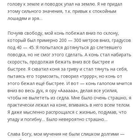
голову к земле и поводок упал на землю. Я не придал
этому сильного значения, т.к. привык к спокойным
лошадям и зря…
Почуяв свободу, мой конь побежал вниз по склону,
который был примерно 200 — 300 метров вниз, градусов
под 40 — 45. Я попытался дотянуться до слетевшего
поводка, но не смог этого сделать. А конь стал набирать
скорость, продолжая бежать вниз всё быстрее и
быстрее. Я схватил коня за гриву и стал тянуть на себя,
пытаясь его тормозить, говорил «трррр», но конь от
этого бежал ещё быстрее. И вот — конь галопом мчится
вниз во весь дух, я ору «Аааааа», делая все усилия,
чтобы не вылететь из седла. Мне было очень страшно, я
практически лежал на коне, впиваясь в него всем телом.
Я даже мысленно распрощался с жизнью, подумав, что
упаду и погибну… Было невероятно страшно…
Слава Богу, мои мучения не были слишком долгими —