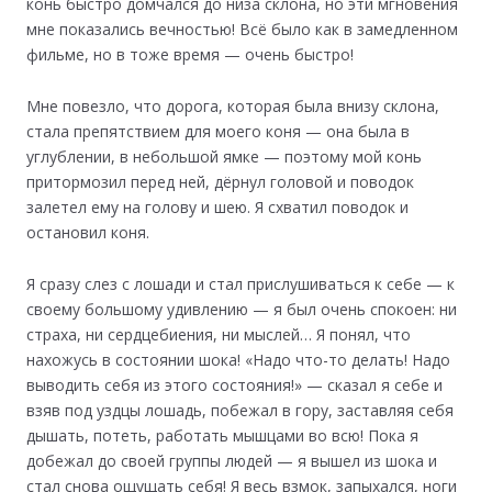
конь быстро домчался до низа склона, но эти мгновения
мне показались вечностью! Всё было как в замедленном
фильме, но в тоже время — очень быстро!
Мне повезло, что дорога, которая была внизу склона,
стала препятствием для моего коня — она была в
углублении, в небольшой ямке — поэтому мой конь
притормозил перед ней, дёрнул головой и поводок
залетел ему на голову и шею. Я схватил поводок и
остановил коня.
Я сразу слез с лошади и стал прислушиваться к себе — к
своему большому удивлению — я был очень спокоен: ни
страха, ни сердцебиения, ни мыслей… Я понял, что
нахожусь в состоянии шока! «Надо что-то делать! Надо
выводить себя из этого состояния!» — сказал я себе и
взяв под уздцы лошадь, побежал в гору, заставляя себя
дышать, потеть, работать мышцами во всю! Пока я
добежал до своей группы людей — я вышел из шока и
стал снова ощущать себя! Я весь взмок, запыхался, ноги