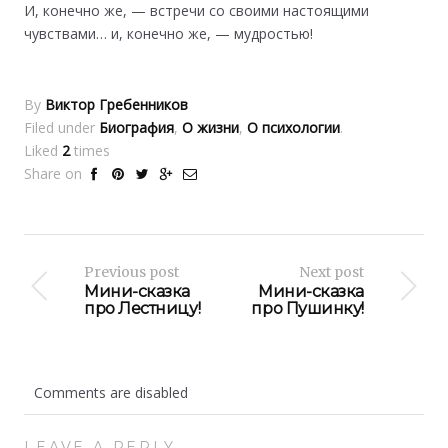
И, конечно же, — встречи со своими настоящими
чувствами… и, конечно же, — мудростью!
By
Виктор Гребенников
Filed under
Биография
,
О жизни
,
О психологии
.
Liked
2
times
Share on
Previous post
Next post
Мини-сказка
Мини-сказка
про Лестницу!
про Пушинку!
Comments are disabled
LEAVE A REPLY