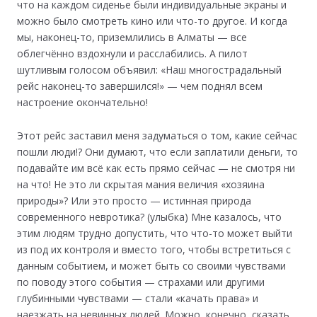
что на каждом сиденье были индивидуальные экраны и
можно было смотреть кино или что-то другое. И когда
мы, наконец-то, приземлились в Алматы — все
облегчённо вздохнули и расслабились. А пилот
шутливым голосом объявил: «Наш многострадальный
рейс наконец-то завершился!» — чем поднял всем
настроение окончательно!
Этот рейс заставил меня задуматься о том, какие сейчас
пошли люди!? Они думают, что если заплатили деньги, то
подавайте им всё как есть прямо сейчас — не смотря ни
на что! Не это ли скрытая мания величия «хозяина
природы»? Или это просто — истинная природа
современного невротика? (улыбка) Мне казалось, что
этим людям трудно допустить, что что-то может выйти
из под их контроля и вместо того, чтобы встретиться с
данным событием, и может быть со своими чувствами
по поводу этого события — страхами или другими
глубинными чувствами — стали «качать права» и
наезжать на невинных людей. Можно, конечно, сказать,