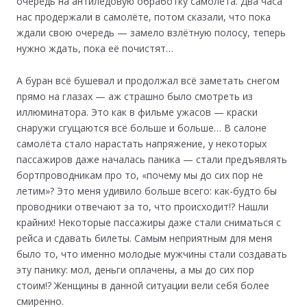
очередь на антиледовую обработку самолёта. Два часа
нас продержали в самолёте, потом сказали, что пока
ждали свою очередь — замело взлётную полосу, теперь
нужно ждать, пока её почистят…
А буран всё бушевал и продолжал всё заметать снегом
прямо на глазах — аж страшно было смотреть из
иллюминатора. Это как в фильме ужасов — краски
снаружи сгущаются всё больше и больше… В салоне
самолёта стало нарастать напряжение, у некоторых
пассажиров даже началась паника — стали предъявлять
бортпроводникам про то, «почему мы до сих пор не
летим»? Это меня удивило больше всего: как-будто бы
проводники отвечают за то, что происходит!? Нашли
крайних! Некоторые пассажиры даже стали сниматься с
рейса и сдавать билеты. Самым неприятным для меня
было то, что именно молодые мужчины стали создавать
эту панику: мол, деньги оплачены, а мы до сих пор
стоим!? Женщины в данной ситуации вели себя более
смиренно.