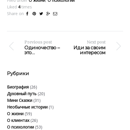
Filed under
О жизни
,
О психологии
.
Liked
4
times
Share on
Previous post
Next post
Одиночество –
Иди за своим
это…
интересом
Рубрики
Биография
(26)
Духовный путь
(20)
Мини Сказки
(31)
Необычные истории
(1)
О жизни
(59)
О клиентах
(26)
О психологии
(53)